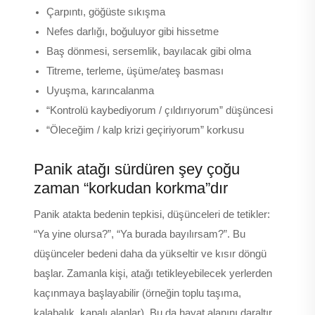
Çarpıntı, göğüste sıkışma
Nefes darlığı, boğuluyor gibi hissetme
Baş dönmesi, sersemlik, bayılacak gibi olma
Titreme, terleme, üşüme/ateş basması
Uyuşma, karıncalanma
“Kontrolü kaybediyorum / çıldırıyorum” düşüncesi
“Öleceğim / kalp krizi geçiriyorum” korkusu
Panik atağı sürdüren şey çoğu
zaman “korkudan korkma”dır
Panik atakta bedenin tepkisi, düşünceleri de tetikler:
“Ya yine olursa?”, “Ya burada bayılırsam?”. Bu
düşünceler bedeni daha da yükseltir ve kısır döngü
başlar. Zamanla kişi, atağı tetikleyebilecek yerlerden
kaçınmaya başlayabilir (örneğin toplu taşıma,
kalabalık, kapalı alanlar). Bu da hayat alanını daraltır.