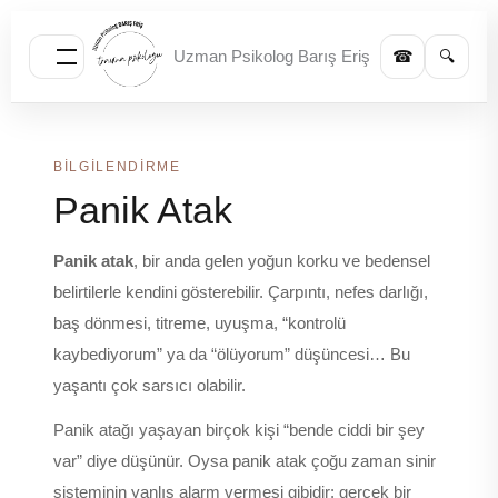
İçeriğe
atla
Uzman Psikolog Barış Eriş
☎
🔍
BILGILENDIRME
Panik Atak
Panik atak
, bir anda gelen yoğun korku ve bedensel
belirtilerle kendini gösterebilir. Çarpıntı, nefes darlığı,
baş dönmesi, titreme, uyuşma, “kontrolü
kaybediyorum” ya da “ölüyorum” düşüncesi… Bu
yaşantı çok sarsıcı olabilir.
Panik atağı yaşayan birçok kişi “bende ciddi bir şey
var” diye düşünür. Oysa panik atak çoğu zaman sinir
sisteminin yanlış alarm vermesi gibidir: gerçek bir