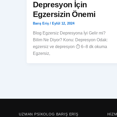
Depresyon İçin
Egzersizin Önemi
Barış Eriş
/
Eylül 12, 2024
Blog Egzersiz Depresyona İyi Gelir mi?
Bilim Ne Diyor? Konu: Depresyon Odak:
egzersiz ve depresyon ⏱ 6–8 dk okuma
Egzersiz,
UZMAN PSIKOLOG BARIŞ ERIŞ
HIZ