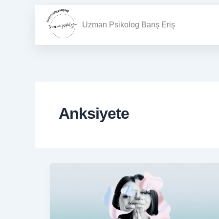
İçeriğe
atla
Uzman Psikolog Barış Eriş
Anksiyete