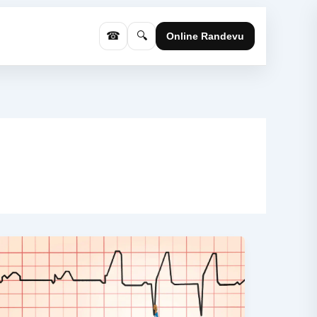
☎
🔍
Online Randevu